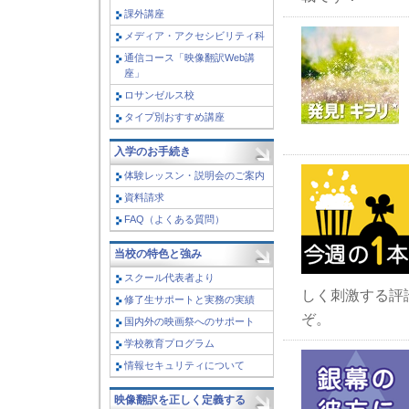
課外講座
メディア・アクセシビリティ科
通信コース「映像翻訳Web講
座」
ロサンゼルス校
タイプ別おすすめ講座
入学のお手続き
体験レッスン・説明会のご案内
資料請求
FAQ（よくある質問）
当校の特色と強み
スクール代表者より
しく刺激する評
修了生サポートと実務の実績
ぞ。
国内外の映画祭へのサポート
学校教育プログラム
情報セキュリティについて
映像翻訳を正しく定義する