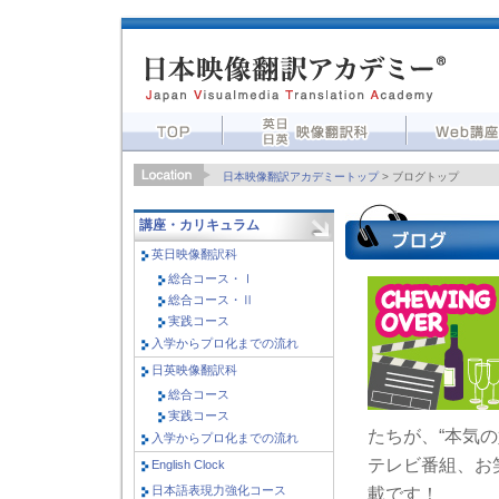
日本映像翻訳アカデミートップ
>
ブログトップ
講座・カリキュラム
英日映像翻訳科
総合コース・Ⅰ
総合コース・Ⅱ
実践コース
入学からプロ化までの流れ
日英映像翻訳科
総合コース
実践コース
たちが、“本気
入学からプロ化までの流れ
テレビ番組、お
English Clock
日本語表現力強化コース
載です！