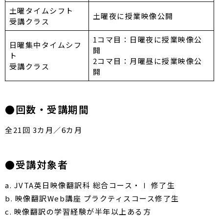
土曜タイムシフト
土曜夜に授業映像公開
受講クラス
1コマ目：日曜夜に授業映像公
日曜集中タイムシフ
開
ト
2コマ目：月曜昼に授業映像公
受講クラス
開
●回数・受講期間
全21回 3カ月／6カ月
●受講対象者
a. JVTA英日映像翻訳科 総合コース・Ⅰ 修了生
b. 映像翻訳Web講座 プラクティスコース修了生
c. 映像翻訳の学習経験が半年以上ある方