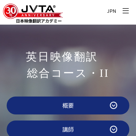
JPN
英日​​映像翻訳
総合コース・II​
概要
講師