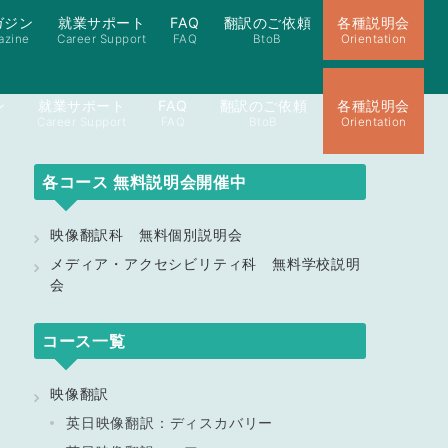
ガジン
就業サポート
FAQ
翻訳のご依頼
各種説明会
azine
Career Support
FAQ
BtoB
Orientation
ン
就業サポート
FAQ
翻訳のご依頼
各種説明会
e
Career Support
FAQ
BtoB
Orientation
各コース 無料説明会開催中
映像翻訳科 無料個別説明会
メディア・アクセシビリティ科 無料学校説明
会
コース一覧
映像翻訳
英日映像翻訳：ディスカバリー