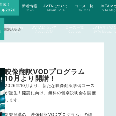
満載！
新着情報
JVTAについて
コース一覧
JVTAマ
ル2026
News
About JVTA
Courses
JVTA Mag
新着情報
JVTAについて
コース一覧
JVTAマガジ
料個別説明会
6
News
About JVTA
Courses
JVTA Magazin
映像翻訳VODプログラム
10月より開講！
2026年10月より、新たな映像翻訳学習コース
が誕生！開講に向け、無料の個別説明会を開催
します。
新規開講の「映像翻訳VODプログラム」の詳