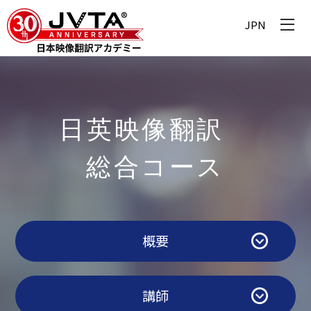
JPN
日英​​映像翻訳
総合コース​
概要
講師