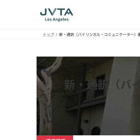
コ
ナ
ン
ビ
テ
ゲ
ン
ー
ツ
シ
トップ
新・通訳（バイリンガル・コミュニケーター）
へ
ョ
ス
ン
キ
に
ッ
移
プ
動
新・通訳（バ