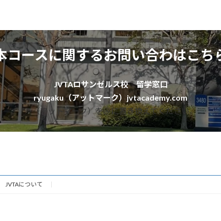
本コースに関するお問い合わはこち
JVTAロサンゼルス校 留学窓口
ryugaku（アットマーク）jvtacademy.com
※（アットマーク）を＠に置き換えてください。
JVTAについて
Copyright © JVTAロサンゼルス All Rights Reserved.