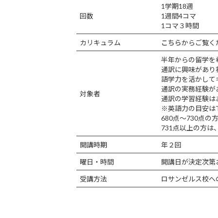
1学期18週
回数
1週間4コマ
1コマ３時間
カリキュラム
こちら
からご覧く
半年からの留学を
通訳に興味があり
語学力を活かして
通訳の実務経験が
対象者
通訳の学習経験は
※英語力の目安はTO
680点～730点
731点以上の方
開講時期
年２回
曜日・時間
開講日が決定次第
受講方法
ロサンゼルス校へ