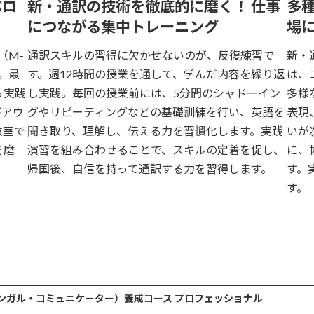
ぶロ
新・通訳の技術を徹底的に磨く！ 仕事
多
につながる集中トレーニング
場
（M-
通訳スキルの習得に欠かせないのが、反復練習で
新・
。最
す。週12時間の授業を通して、学んだ内容を繰り返
は、
ら実践
し実践。毎回の授業前には、5分間のシャドーイン
多様
がアウ
グやリピーティングなどの基礎訓練を行い、英語を
表現
教室で
聞き取り、理解し、伝える力を習慣化します。実践
いが
を磨
演習を組み合わせることで、スキルの定着を促し、
に、
帰国後、自信を持って通訳する力を習得します。
す。
す。
ンガル・コミュニケーター）養成コース プロフェッショナル