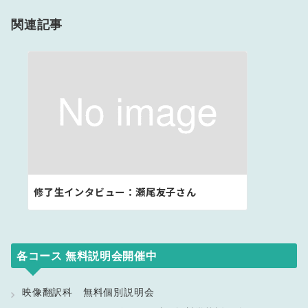
ゲ
関連記事
ー
シ
ョ
ン
修了生インタビュー：瀬尾友子さん
各コース 無料説明会開催中
映像翻訳科 無料個別説明会