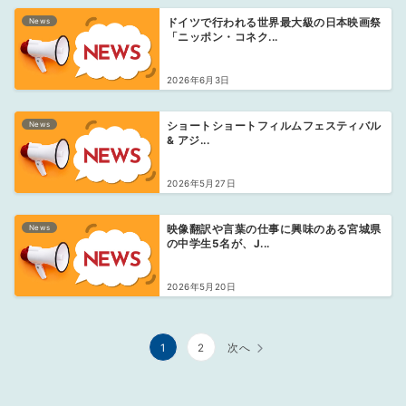
News
ドイツで行われる世界最大級の日本映画祭
「ニッポン・コネク...
2026年6月3日
News
ショートショートフィルムフェスティバル
& アジ...
2026年5月27日
News
映像翻訳や言葉の仕事に興味のある宮城県
の中学生5名が、J...
2026年5月20日
投
1
2
次へ
稿