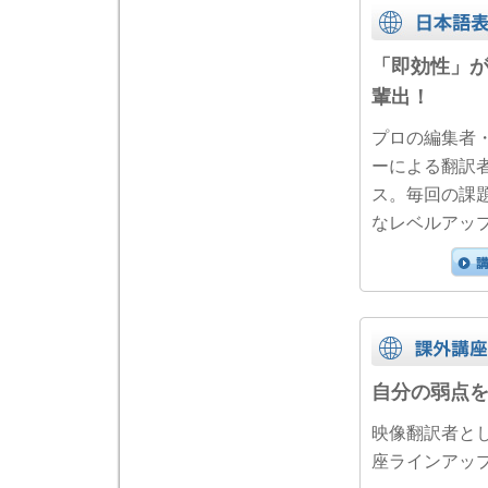
「即効性」
輩出！
プロの編集者
ーによる翻訳
ス。毎回の課
なレベルアッ
自分の弱点
映像翻訳者と
座ラインアッ