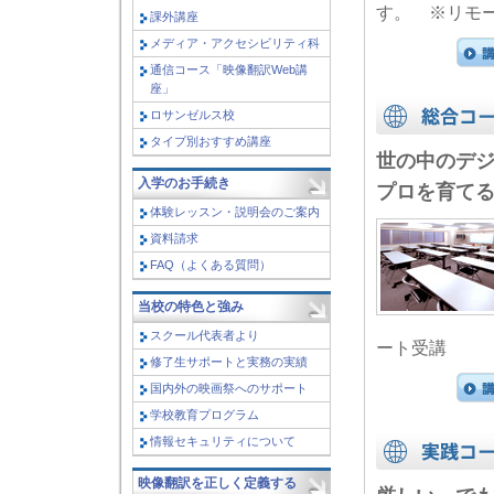
す。 ※リモ
課外講座
メディア・アクセシビリティ科
通信コース「映像翻訳Web講
座」
ロサンゼルス校
タイプ別おすすめ講座
世の中のデ
入学のお手続き
プロを育て
体験レッスン・説明会のご案内
資料請求
FAQ（よくある質問）
当校の特色と強み
スクール代表者より
ート受講
修了生サポートと実務の実績
国内外の映画祭へのサポート
学校教育プログラム
情報セキュリティについて
映像翻訳を正しく定義する