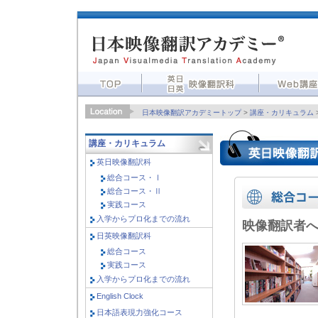
日本映像翻訳アカデミートップ
>
講座・カリキュラム
講座・カリキュラム
英日映像翻訳科
総合コース・Ⅰ
総合コース・Ⅱ
実践コース
入学からプロ化までの流れ
映像翻訳者
日英映像翻訳科
総合コース
実践コース
入学からプロ化までの流れ
English Clock
日本語表現力強化コース