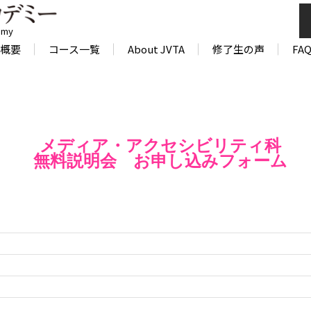
emy
概要
コース一覧
About JVTA
修了生の声
FA