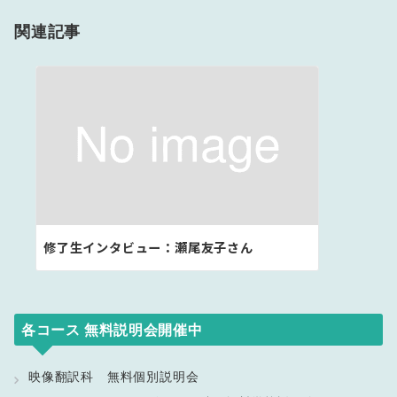
ゲ
関連記事
ー
シ
ョ
ン
修了生インタビュー：瀬尾友子さん
各コース 無料説明会開催中
映像翻訳科 無料個別説明会